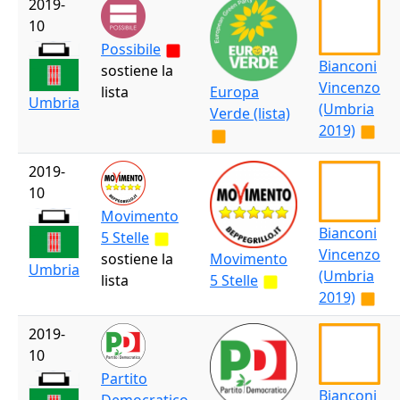
2019-
10
Possibile
Bianconi
sostiene la
Vincenzo
lista
Europa
Umbria
(Umbria
Verde (lista)
2019)
2019-
10
Movimento
Bianconi
5 Stelle
Vincenzo
sostiene la
Movimento
Umbria
(Umbria
lista
5 Stelle
2019)
2019-
10
Partito
Bianconi