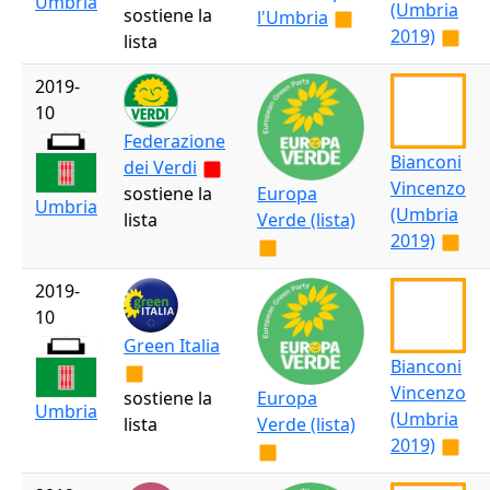
Umbria
(Umbria
sostiene la
l'Umbria
2019)
lista
2019-
10
Federazione
Bianconi
dei Verdi
Vincenzo
sostiene la
Europa
Umbria
(Umbria
lista
Verde (lista)
2019)
2019-
10
Green Italia
Bianconi
Vincenzo
sostiene la
Europa
Umbria
(Umbria
lista
Verde (lista)
2019)