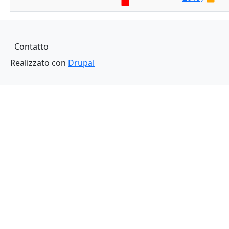
Piè di pagina
Contatto
Realizzato con
Drupal