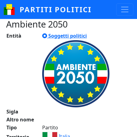
Salta al contenuto principale
PARTITI POLITICI
Ambiente 2050
Entità
Soggetti politici
Sigla
Altro nome
Tipo
Partito
Italia