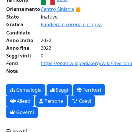
Territorio
Orientamento
Centro Sinistra
Stato
Inattivo
Grafica
Bandiera e corona europea
Candidato
Anno Inizio
2022
Anno fine
2022
Seggi vinti
0
Fonti
https://en.m.wikipedia.org/wiki/Enviro
Nota
Genealogia
Seggi
Territori
Alleati
Persone
Coevi
Governi
Eventi